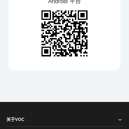
Android 平台
关于VOC