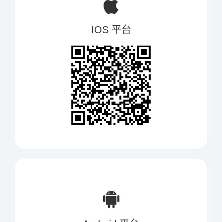
IOS 平台